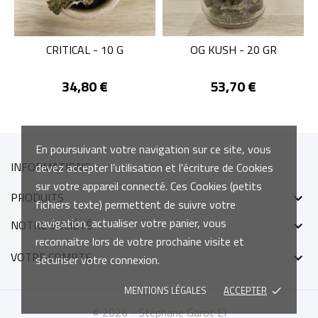
CRITICAL - 10 G
OG KUSH - 20 GR
Prix
Prix
34,80 €
53,70 €
En poursuivant votre navigation sur ce site, vous
INFORMATIONS
devez accepter l’utilisation et l'écriture de Cookies
sur votre appareil connecté. Ces Cookies (petits
PRODUITS

fichiers texte) permettent de suivre votre
navigation, actualiser votre panier, vous
NOTRE SOCIÉTÉ

reconnaitre lors de votre prochaine visite et
VOTRE COMPTE

sécuriser votre connexion.
MENTIONS LÉGALES
ACCEPTER
done
© 2026 - Stéphane Garot EI