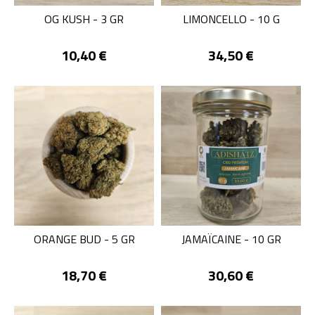
OG KUSH - 3 GR
LIMONCELLO - 10 G
Prix
Prix
10,40 €
34,50 €
ORANGE BUD - 5 GR
JAMAÏCAINE - 10 GR
Prix
Prix
18,70 €
30,60 €