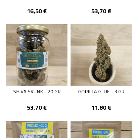
Prix
Prix
16,50 €
53,70 €
SHIVA SKUNK - 20 GR
GORILLA GLUE - 3 GR
Prix
Prix
53,70 €
11,80 €