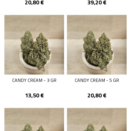
Prix
Prix
20,80 €
39,20 €
CANDY CREAM - 3 GR
CANDY CREAM - 5 GR
Prix
Prix
13,50 €
20,80 €