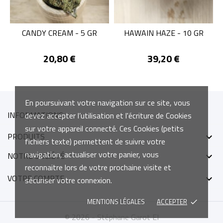
CANDY CREAM - 5 GR
HAWAIN HAZE - 10 GR
Prix
Prix
20,80 €
39,20 €
En poursuivant votre navigation sur ce site, vous
INFORMATIONS
devez accepter l’utilisation et l'écriture de Cookies
sur votre appareil connecté. Ces Cookies (petits
PRODUITS

fichiers texte) permettent de suivre votre
navigation, actualiser votre panier, vous
NOTRE SOCIÉTÉ

reconnaitre lors de votre prochaine visite et
VOTRE COMPTE

sécuriser votre connexion.
MENTIONS LÉGALES
ACCEPTER
done
© 2026 - Stéphane Garot EI