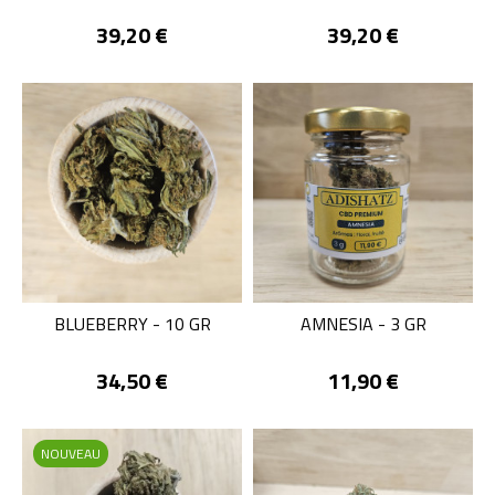
Prix
Prix
39,20 €
39,20 €
BLUEBERRY - 10 GR
AMNESIA - 3 GR
Prix
Prix
34,50 €
11,90 €
NOUVEAU